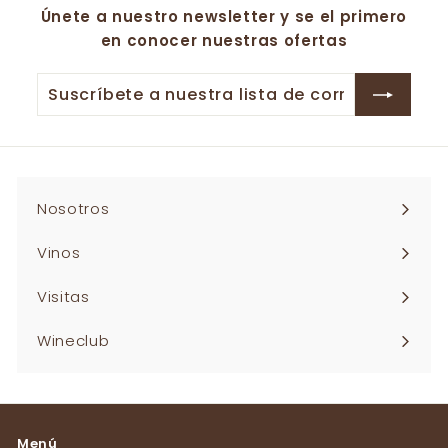
Únete a nuestro newsletter y se el primero
0
0
en conocer nuestras ofertas
Suscríbete
Suscribir
a
nuestra
lista
de
correo
Nosotros
Vinos
Visitas
Wineclub
Menú