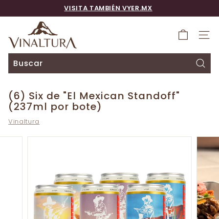
Ir
VISITA TAMBIÉN VYER.MX
directamente
diapositivas
al
V
pausa
contenido
i
NAV
n
a
Busc
l
Buscar
Cerrar
t
(6) Six de "El Mexican Standoff"
u
(237ml por bote)
r
Vinaltura
a