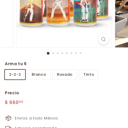
Arma tu 6
2-2-2
Blanco
Rosado
Tinto
Precio
Precio
$
$ 660
00
habitual
660.00
Envíos a todo México