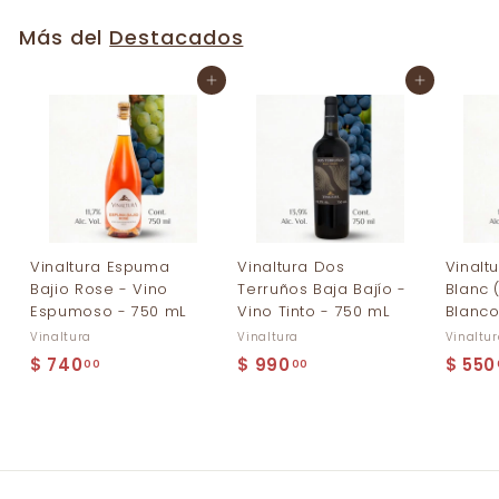
Más del
Destacados
Agregar al carrito
Agregar al carrito
Vinaltura Espuma
Vinaltura Dos
Vinalt
Bajio Rose - Vino
Terruños Baja Bajío -
Blanc 
Espumoso - 750 mL
Vino Tinto - 750 mL
Blanco
Vinaltura
Vinaltura
Vinaltu
$
$
$ 740
$ 990
$ 550
00
00
7
9
4
9
0
0
.
.
0
0